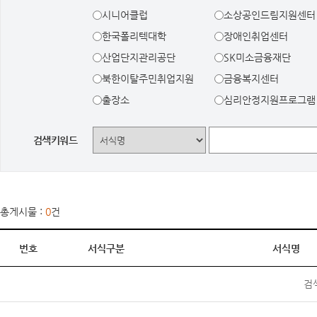
시니어클럽
소상공인드림지원센터
한국폴리텍대학
장애인취업센터
산업단지관리공단
SK미소금융재단
북한이탈주민취업지원
금융복지센터
출장소
심리안정지원프로그램
검색키워드
총게시물 :
0
건
번호
서식구분
서식명
검