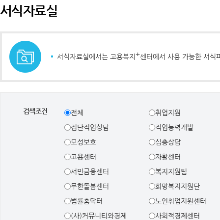
서식자료실
+
서식자료실에서는 고용복지
센터에서 사용 가능한 서식
검색조건
전체
취업지원
집단직업상담
직업능력개발
모성보호
심층상담
고용센터
자활센터
서민금융센터
복지지원팀
무한돌봄센터
희망복지지원단
법률홈닥터
노인취업지원센터
(사)커뮤니티와경제
사회적경제센터