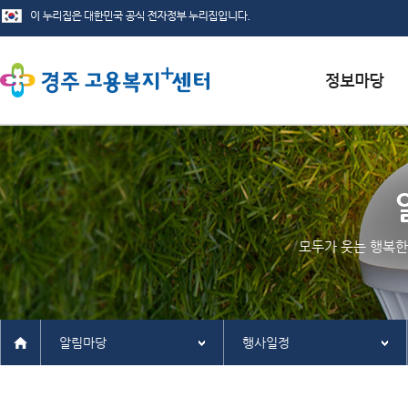
서식자료실
채용정보
인재정보
모두가 웃는 행복한
관련사이트
알림마당
행사일정