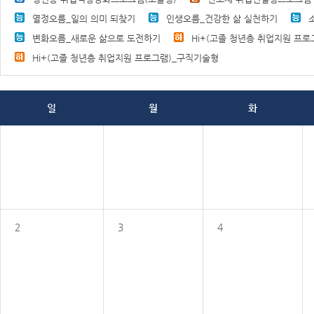
열정오름_일의 의미 되찾기
인생오름_건강한 삶 실천하기
변화오름_새로운 삶으로 도전하기
Hi+(고졸 청년층 취업지원 프로
Hi+(고졸 청년층 취업지원 프로그램)_구직기술형
일
월
화
2
3
4