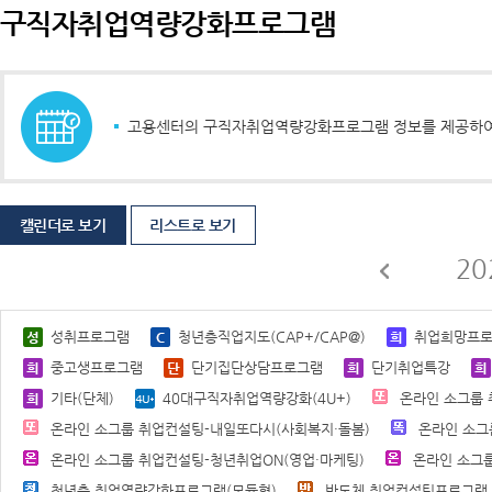
구직자취업역량강화프로그램
고용센터의 구직자취업역량강화프로그램 정보를 제공하여 
캘린더로 보기
리스트로 보기
20
성취프로그램
청년층직업지도(CAP+/CAP@)
취업희망프
중고생프로그램
단기집단상담프로그램
단기취업특강
기타(단체)
40대구직자취업역량강화(4U+)
온라인 소그룹 
온라인 소그룹 취업컨설팅-내일또다시(사회복지·돌봄)
온라인 소그
온라인 소그룹 취업컨설팅-청년취업ON(영업·마케팅)
온라인 소그룹
청년층 취업역량강화프로그램(모듈형)
반도체 취업컨설팅프로그램