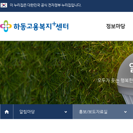
서식자료실
채용정보
인재정보
모두가 웃는 행복한
관련사이트
알림마당
홍보/보도자료실