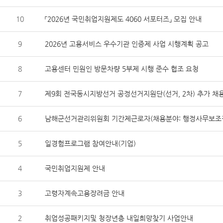
10
「2026년 국민취업지원제도 4060 서포터즈」 모집 안내
9
2026년 고용서비스 우수기관 인증제 사업 시행계획 공고
8
고용센터 민원인 방문차량 5부제 시행 준수 협조 요청
7
제9회 전국동시지방선거 공정선거지원단(선거, 2차) 추가 채
6
남해군선거관리위원회 기간제근로자(채용분야: 행정사무보조
5
일경험프로그램 참여안내(기업)
4
국민취업지원제 안내
3
고령자계속고용장려금 안내
2
취업성공패키지및 청장년층 내일희망찾기 사업안내