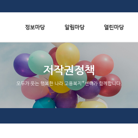
본문내용 바로가기
하단메뉴 가기
서식자료실
행사일정
자주하는 질문
채용정보
공지사항
질문하기
저작권정책
인재정보
홍보/보도자료실
칭찬하기
+
모두가 웃는 행복한 나라 고용복지
센터가 함께합니다.
관련사이트
불친절 신고하기