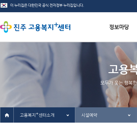
서식자료실
채용정보
고용
인재정보
모두가 웃는 행복한
관련사이트
+
고용복지
센터소개
시설예약