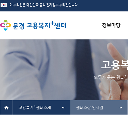
서식자료실
채용정보
고용
인재정보
모두가 웃는 행복한
관련사이트
+
고용복지
센터소개
센터소장 인사말