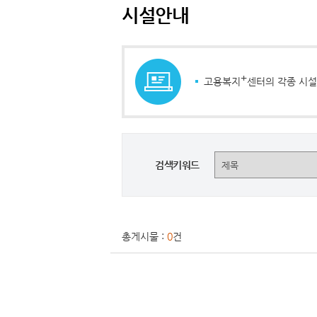
시설안내
+
고용복지
센터의 각종 시설
검색키워드
총게시물 :
0
건