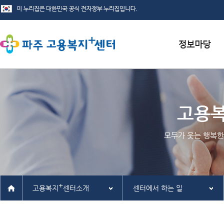
서식자료실
채용정보
고용
인재정보
모두가 웃는 행복한
관련사이트
+
고용복지
센터소개
센터에서 하는 일