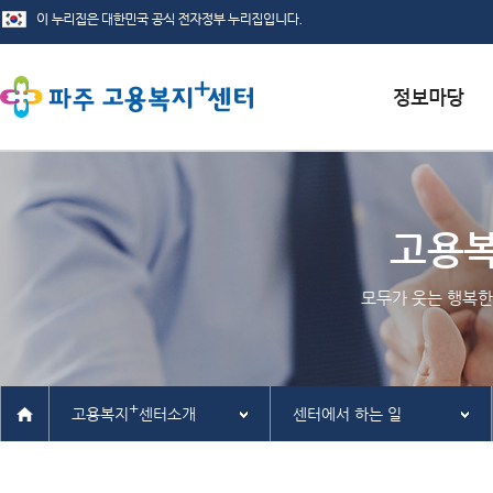
서식자료실
채용정보
고용
인재정보
모두가 웃는 행복한
관련사이트
+
고용복지
센터소개
센터에서 하는 일