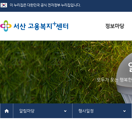
서식자료실
채용정보
인재정보
모두가 웃는 행복한
관련사이트
알림마당
행사일정