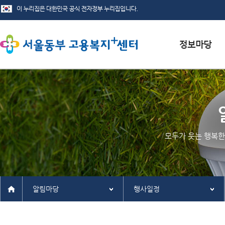
서식자료실
채용정보
인재정보
모두가 웃는 행복한
관련사이트
알림마당
행사일정