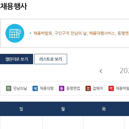
채용행사
채용박람회, 구인구직 만남의 날, 채용대행서비스, 동행
캘린더로 보기
리스트로 보기
20
만남의날
채용대행
동행면접
잡페어
채용박
일
월
화