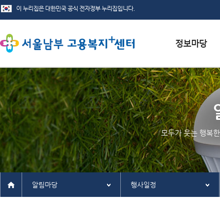
서식자료실
채용정보
인재정보
모두가 웃는 행복한
관련사이트
알림마당
행사일정