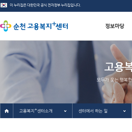
서식자료실
채용정보
고용
인재정보
모두가 웃는 행복한
관련사이트
+
고용복지
센터소개
센터에서 하는 일