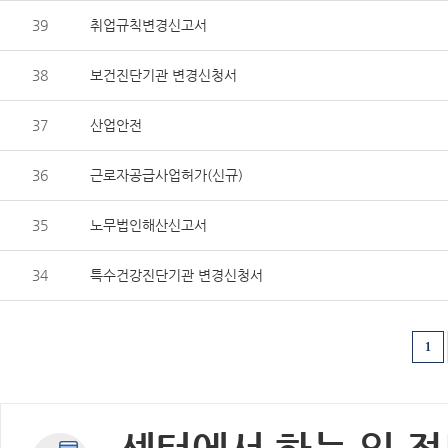
39
취업규칙변경신고서
38
보건진단기관 변경신청서
37
산업안전
36
근로자공급사업허가(신규)
35
노무법인해산신고서
34
특수건강진단기관 변경신청서
1