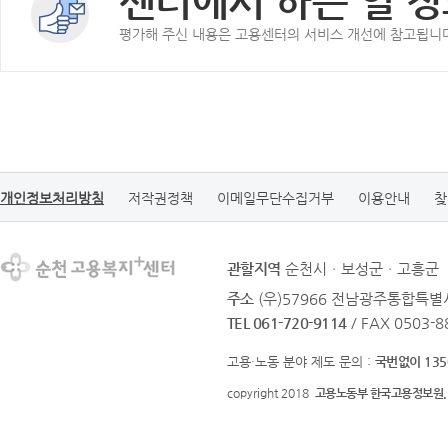
센터에서 하는 일 정
평가해 주신 내용은 고용센터의 서비스 개선에 참고됩니
개인정보처리방침
저작권정책
이메일무단수집거부
이용안내
찾
관할지역
순천시ㆍ보성군ㆍ고흥군
주소
(우)57966 전남광주통합특별시
TEL 061-720-9114
/ FAX 0503-8
고용·노동 분야 제도 문의 :
국번없이 135
copyright 2018
고용노동부 한국고용정보원.