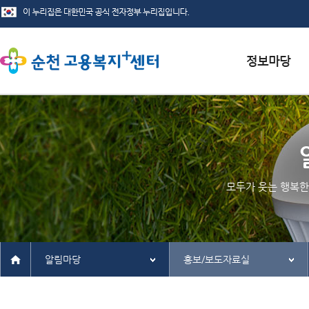
서식자료실
채용정보
인재정보
모두가 웃는 행복한
관련사이트
알림마당
홍보/보도자료실