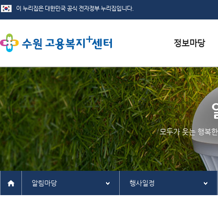
서식자료실
채용정보
인재정보
모두가 웃는 행복한
관련사이트
알림마당
행사일정