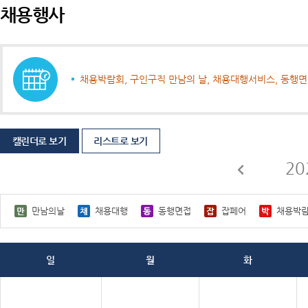
채용행사
채용박람회, 구인구직 만남의 날, 채용대행서비스, 동행
캘린더로 보기
리스트로 보기
20
만남의날
채용대행
동행면접
잡페어
채용박
일
월
화