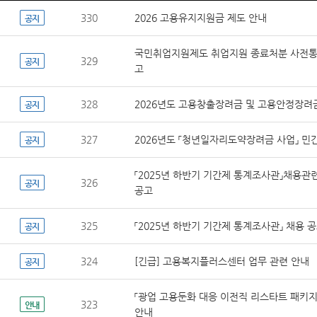
330
2026 고용유지지원금 제도 안내
공지
국민취업지원제도 취업지원 종료처분 사전통지
329
공지
고
328
2026년도 고용창출장려금 및 고용안정장려
공지
327
2026년도 「청년일자리도약장려금 사업」 민
공지
「2025년 하반기 기간제 통계조사관」채용관
326
공지
공고
325
「2025년 하반기 기간제 통계조사관」 채용 
공지
324
[긴급] 고용복지플러스센터 업무 관련 안내
공지
「광업 고용둔화 대응 이전직 리스타트 패키지
323
안내
안내