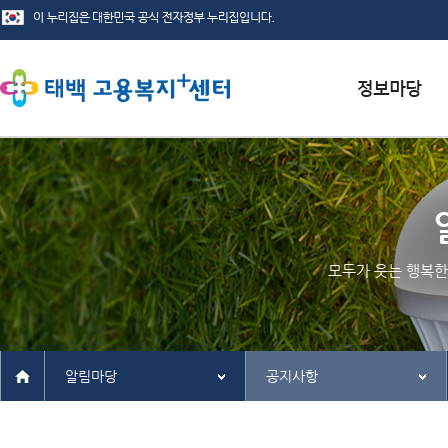
서식자료실
채용정보
인재정보
모두가 웃는 행복한
관련사이트
알림마당
공지사항