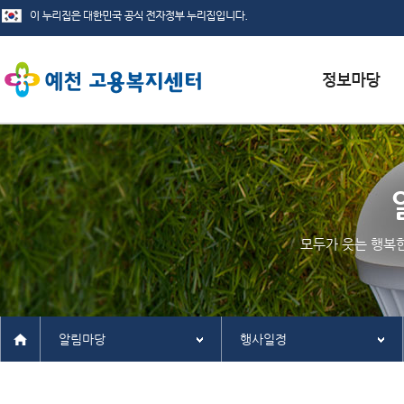
서식자료실
채용정보
인재정보
모두가 웃는 행복
관련사이트
알림마당
행사일정