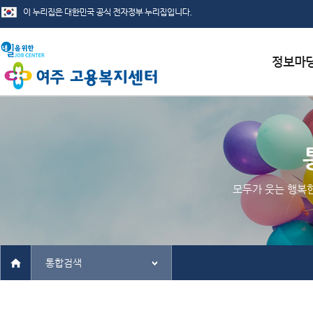
서식자료
채용정보
인재정보
모두가 웃는 행복
관련사이
통합검색