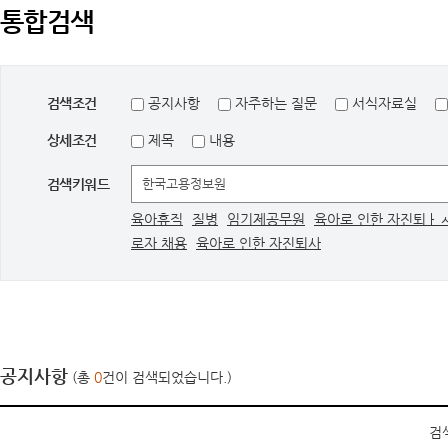
통합검색
검색조건
공지사항
자주하는 질문
서식자료실
상세조건
제목
내용
검색키워드
육아휴직
질병
임기제공무원
육아로 인한 자진퇴ㅏ
로자 채용
육아로 인한 자진퇴사
공지사항
(총
0
건이 검색되었습니다.)
검