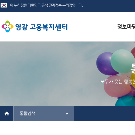
서식자료
채용정보
인재정보
모두가 웃는 행복
관련사이
통합검색