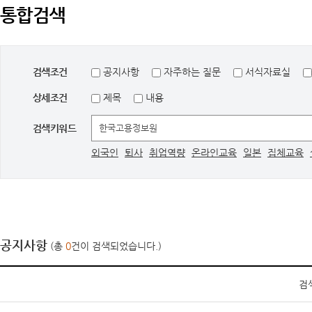
통합검색
검색조건
공지사항
자주하는 질문
서식자료실
상세조건
제목
내용
검색키워드
외국인
퇴사
취업역량
온라인교육
일본
집체교육
공지사항
(총
0
건이 검색되었습니다.)
검