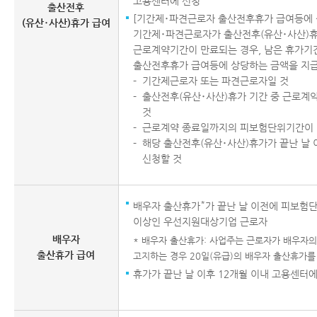
고용센터에 신청
출산전후
[기간제･파견근로자 출산전후휴가 급여등에 
(유산･사산)휴가 급여
기간제･파견근로자가 출산전후(유산･사산)휴
근로계약기간이 만료되는 경우, 남은 휴가기
출산전후휴가 급여등에 상당하는 금액을 지
기간제근로자 또는 파견근로자일 것
출산전후(유산･사산)휴가 기간 중 근로계
것
근로계약 종료일까지의 피보험단위기간이 1
해당 출산전후(유산･사산)휴가가 끝난 날 
신청할 것
*
배우자 출산휴가
가 끝난 날 이전에 피보험단
이상인 우선지원대상기업 근로자
배우자
* 배우자 출산휴가: 사업주는 근로자가 배우자의
출산휴가 급여
고지하는 경우 20일(유급)의 배우자 출산휴가를
휴가가 끝난 날 이후 12개월 이내 고용센터에