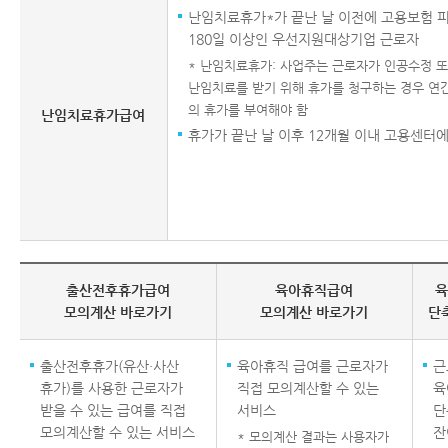
난임치료휴가*가 끝난 날 이전에 고용보험
180일 이상인 우선지원대상기업 근로자
* 난임치료휴가: 사업주는 근로자가 인공수정 또
난임치료를 받기 위해 휴가를 청구하는 경우 연간 
의 휴가를 부여해야 함
난임치료휴가급여
휴가가 끝난 날 이후 12개월 이내 고용센터에
출산전후휴가급여
육아휴직급여
육
모의계산 바로가기
모의계산 바로가기
단
출산전후휴가(유산·사산
육아휴직 급여를 근로자가
근
휴가)를 사용한 근로자가
직접 모의계산할 수 있는
육
받을 수 있는 급여를 직접
서비스
단
모의계산할 수 있는 서비스
잔
* 모의계산 결과는 사용자가