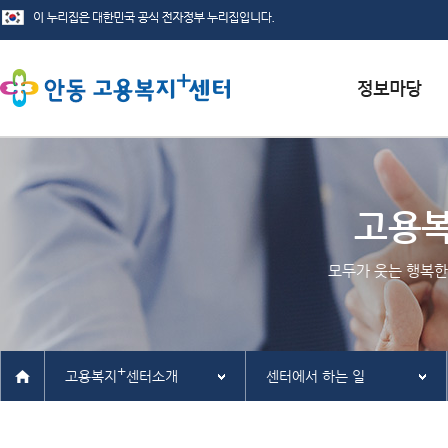
서식자료실
채용정보
고용
인재정보
모두가 웃는 행복한
관련사이트
+
고용복지
센터소개
센터에서 하는 일