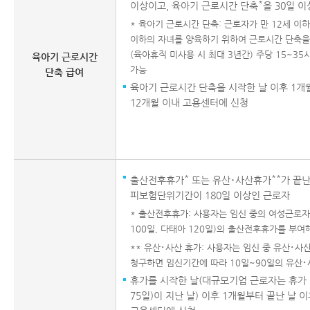
*
이상이고, 육아기 근로시간 단축
을 30일 
* 육아기 근로시간 단축: 근로자가 만 12세 이
이하의 자녀를 양육하기 위하여 근로시간 단축을
(육아휴직 미사용 시 최대 3년간) 주당 15~3
육아기 근로시간
가능
단축 급여
육아기 근로시간 단축을 시작한 날 이후 1개
12개월 이내 고용센터에 신청
*
**
출산전후휴가
또는 유산･사산휴가
가 끝난
피보험단위기간이 180일 이상인 근로자
* 출산전후휴가: 사용자는 임신 중의 여성근로자
100일, 다태아 120일)의 출산전후휴가를 부여
** 유산･사산 휴가: 사용자는 임신 중 유산･
청구하면 임신기간에 따라 10일~90일의 유산
휴가를 시작한 날(대규모기업 근로자는 휴가 
75일)이 지난 날) 이후 1개월부터 끝난 날 이