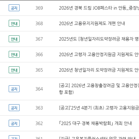
369
2026년 경북 드림 JOB페스타 in 안동_중
공지
368
2026년 고용유지지원제도 개편 안내
안내
367
2025년도 [청년일자리도약장려금 채용자 명
안내
366
2026년 고령자 고용안정지원금 지원제도 
안내
365
2026년 청년일자리 도약장려금 지원제도 
안내
[공고] 2026년 고용창출장려금 및 고용안정장려
364
공지
항 포함)
363
[공고]’25년 4분기 (최초) 고령자 고용지원
공지
362
｢2025 대구·경북 채용박람회｣ 개최 안내
공지
361
[긴급] 고용복지플러스센터 업무 관련 안내