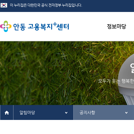
서식자료실
채용정보
인재정보
모두가 웃는 행복한
관련사이트
알림마당
공지사항