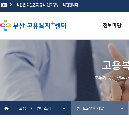
서식자료실
채용정보
고용
인재정보
모두가 웃는 행복한
관련사이트
+
고용복지
센터소개
센터소장 인사말