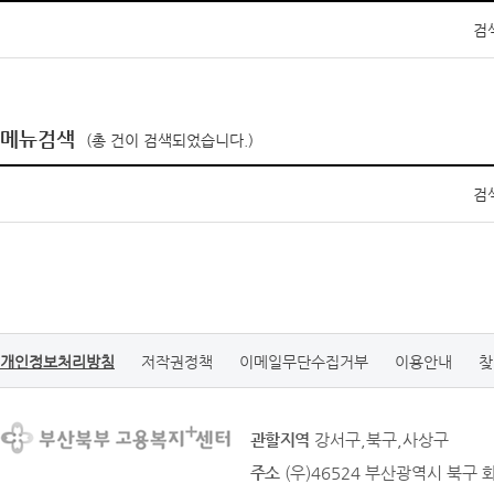
검
메뉴검색
(총
건이 검색되었습니다.)
검
개인정보처리방침
저작권정책
이메일무단수집거부
이용안내
찾
관할지역
강서구,북구,사상구
주소
(우)46524 부산광역시 북구 