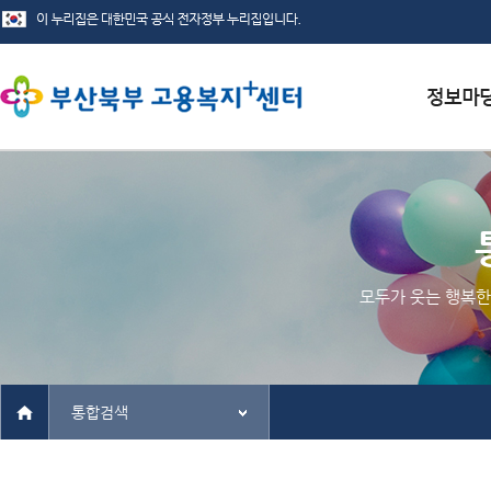
서식자료
채용정보
인재정보
모두가 웃는 행복한
관련사이
통합검색