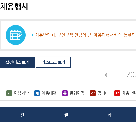
채용행사
채용박람회, 구인구직 만남의 날, 채용대행서비스, 동행
캘린더로 보기
리스트로 보기
20
만남의날
채용대행
동행면접
잡페어
채용박
일
월
화