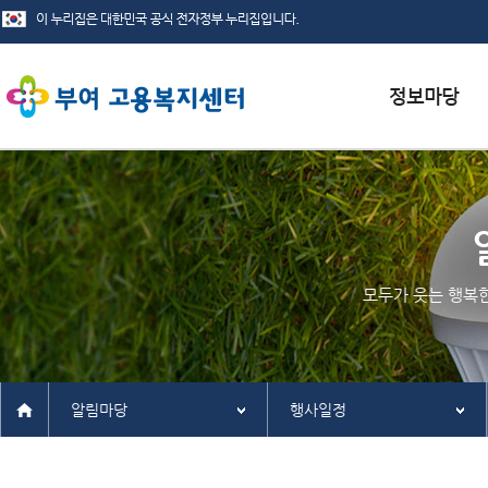
서식자료실
채용정보
인재정보
모두가 웃는 행복
관련사이트
알림마당
행사일정