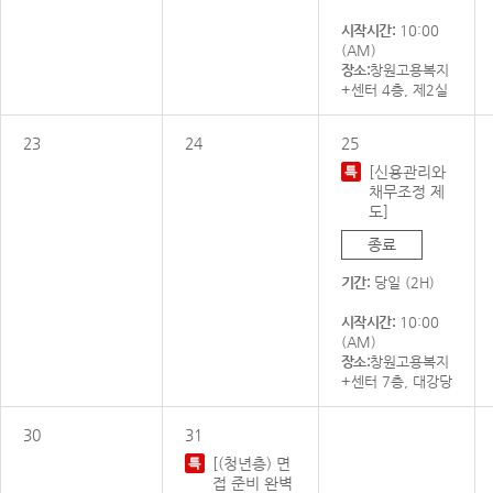
시작시간:
10:00
(AM)
장소:
창원고용복지
+센터 4층, 제2실
23
24
25
[신용관리와
채무조정 제
도]
종료
기간:
당일 (2H)
시작시간:
10:00
(AM)
장소:
창원고용복지
+센터 7층, 대강당
30
31
[(청년층) 면
접 준비 완벽