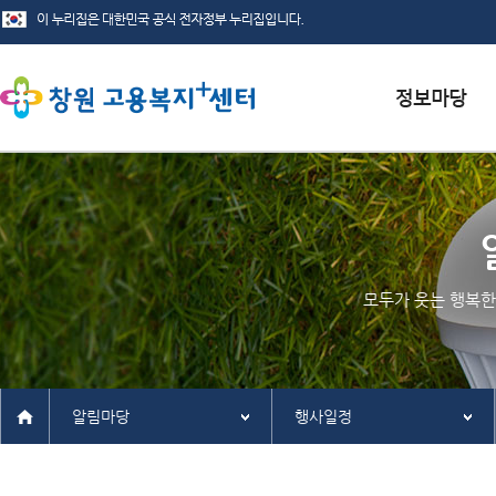
서식자료실
채용정보
인재정보
모두가 웃는 행복한
관련사이트
알림마당
행사일정