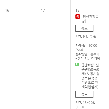
16
17
18
[정신건강특
강]
종료
기간:
당일 (2H)
시작시간:
10:00
(AM)
장소:
창원고용복지
+센터 7층, 대강당
[[신호탄] 신
중년(50~60
세) 노동시장
정보분석을
기반으로 한
재취업설계]
종료
기간:
18~20일
(18H)