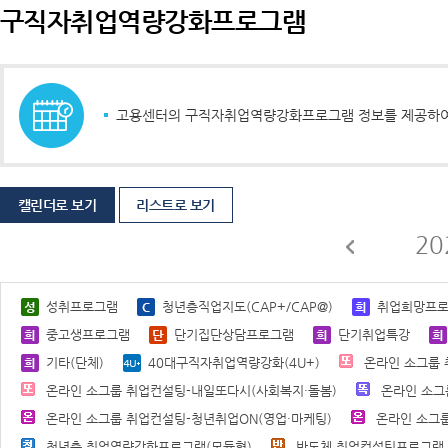
구직자취업역량강화프로그램
고용센터의 구직자취업역량강화프로그램 정보를 제공하여 
캘린더로 보기
리스트로 보기
20
성취프로그램
청년층직업지도(CAP+/CAP@)
취업희망프
중고생프로그램
단기집단상담프로그램
단기취업특강
기타(단체)
40대구직자취업역량강화(4U+)
온라인 소그룹 
온라인 소그룹 취업컨설팅-내일또다시(사회복지·돌봄)
온라인 소그
온라인 소그룹 취업컨설팅-청년취업ON(영업·마케팅)
온라인 소그룹
청년층 취업역량강화프로그램(모듈형)
반도체 취업컨설팅프로그램