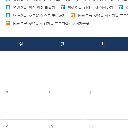
열정오름_일의 의미 되찾기
인생오름_건강한 삶 실천하기
변화오름_새로운 삶으로 도전하기
Hi+(고졸 청년층 취업지원 프로
Hi+(고졸 청년층 취업지원 프로그램)_구직기술형
일
월
화
2
3
4
9
10
11