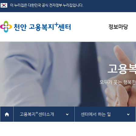
서식자료실
채용정보
고용
인재정보
모두가 웃는 행복한
관련사이트
+
고용복지
센터소개
센터에서 하는 일