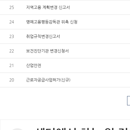
25
지역고용 계획변경 신고서
24
명예고용평등감독관 위촉 신청
23
취업규칙변경신고서
22
보건진단기관 변경신청서
21
산업안전
20
근로자공급사업허가(신규)