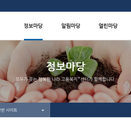
본문내용 바로가기
하단메뉴 가기
서식자료실
행사일정
자주하는 질문
채용정보
공지사항
질문하기
정보마당
인재정보
홍보/보도자료실
칭찬하기
+
모두가 웃는 행복한 나라 고용복지
센터가 함께합니다.
관련사이트
불친절 신고하기
관련 사이트