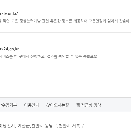
ktv.or.kr/
-직업-고용-평생능력개발 관련 유용한 정보를 제공하여 고용안정과 일자리 창출에
rk24.go.kr
서비스를 한 곳에서 신청하고, 결과를 확인할 수 있는 통합포털
단수집거부
이용안내
찾아오시는길
웹 접근성 정책
역
당진시, 예산군,천안시 동남구,천안시 서북구