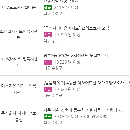
요양시설 요양보호사
내부모요양재활타운
244 만원 이상
월급
대구 수성구
[동인시티타운아파트] 요양보호사 모집
스마일재가노인복지센
10,320 원 이상
시급
터
대구 중구
만촌2동 요양보호사선생님 모집합니다
효사랑재가노인복지센
10,320 원 이상
시급
터
대구 수성구
[범물하이츠] 4등급 여자어르신 재가요양보호사 구
미소지은 재가노인복
10,320 원 이상
시급
지센터
대구 수성구
사무 지원 경험이 풍부한 지원자를 모집합니다.
주식회사 디케이정보
200 만원 이상 ~ 300 만원 이하
월급
통신
대구 수성구