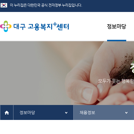
서식자료실
채용정보
인재정보
모두가 웃는 행복한
관련사이트
정보마당
채용정보