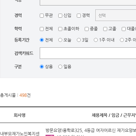
경력
무관
신입
경력
학력
전체
초졸이하
중졸
고졸
대졸(
등록기간
전체
오늘
3일
1주 이내
2주 
검색키워드
구분
상용
일용
총게시물 :
498
건
회사명
채용제목 /
임금
/
근무지
방문요양)용학로325, 4등급 여자어르신 재가요양
내부모재가노인복지센