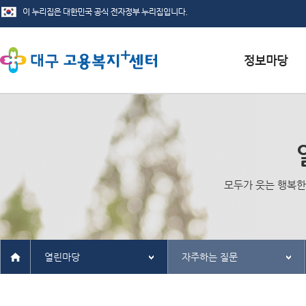
서식자료실
채용정보
인재정보
모두가 웃는 행복한
관련사이트
열린마당
자주하는 질문