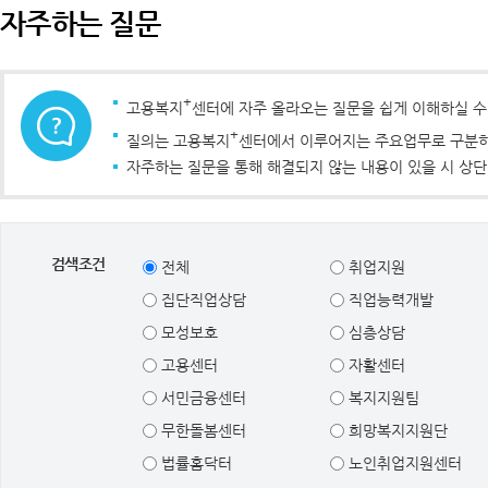
자주하는 질문
+
고용복지
센터에 자주 올라오는 질문을 쉽게 이해하실 
+
질의는 고용복지
센터에서 이루어지는 주요업무로 구분하였
자주하는 질문을 통해 해결되지 않는 내용이 있을 시 상단
검색조건
전체
취업지원
집단직업상담
직업능력개발
모성보호
심층상담
고용센터
자활센터
서민금융센터
복지지원팀
무한돌봄센터
희망복지지원단
법률홈닥터
노인취업지원센터