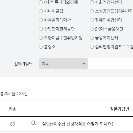
(사)커뮤니티와경제
사회적경제센터
시니어클럽
소상공인드림지원센
한국폴리텍대학
장애인취업센터
산업단지관리공단
SK미소금융재단
북한이탈주민취업지원
금융복지센터
출장소
심리안정지원프로그
검색키워드
총게시물 :
86
건
번호
질문과답변
Q.
86
실업급여수급 신청자격은 어떻게 되나요?