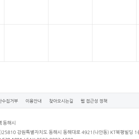
단수집거부
이용안내
찾아오시는길
웹 접근성 정책
역
동해시
우)25810 강원특별자치도 동해시 동해대로 4921(나안동) KT북평빌딩 1