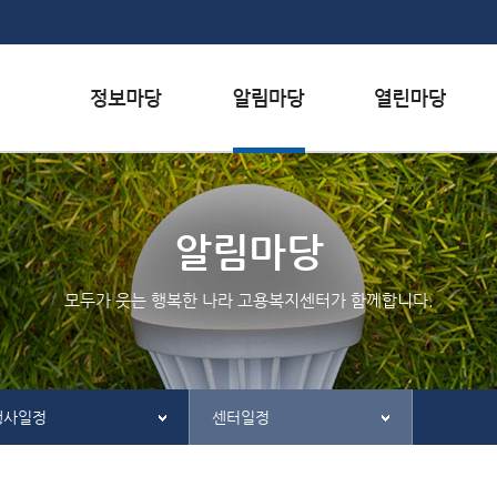
본문내용 바로가기
하단메뉴 가기
서식자료실
행사일정
자주하는 질문
채용정보
공지사항
질문하기
알림마당
인재정보
칭찬하기
모두가 웃는 행복한 나라 고용복지센터가 함께합니다.
관련사이트
불친절 신고하기
행사일정
센터일정