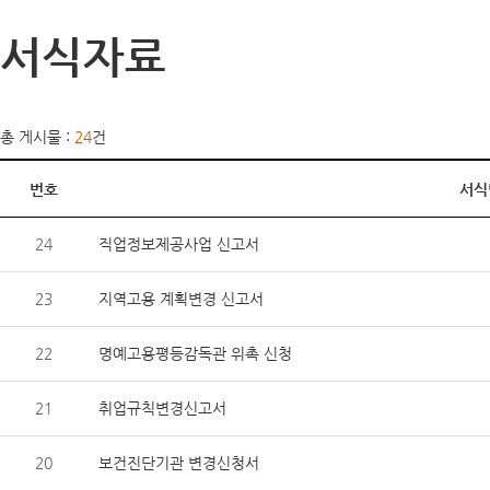
서식자료
총 게시물 :
24
건
번호
서식
24
직업정보제공사업 신고서
23
지역고용 계획변경 신고서
22
명예고용평등감독관 위촉 신청
21
취업규칙변경신고서
20
보건진단기관 변경신청서