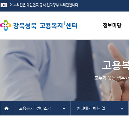
서식자료실
채용정보
고용
인재정보
모두가 웃는 행복한
관련사이트
+
고용복지
센터소개
센터에서 하는 일