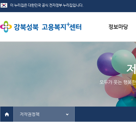
서식자료실
채용정보
인재정보
모두가 웃는 행복한
관련사이트
저작권정책