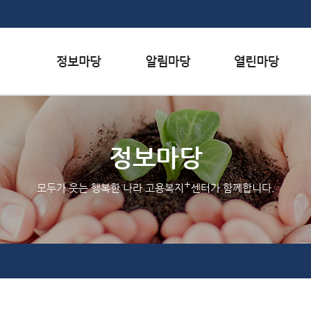
본문내용 바로가기
하단메뉴 가기
서식자료실
행사일정
자주하는 질문
채용정보
공지사항
질문하기
정보마당
인재정보
홍보/보도자료실
칭찬하기
+
모두가 웃는 행복한 나라 고용복지
센터가 함께합니다.
관련사이트
불친절 신고하기