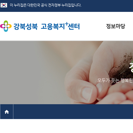
서식자료실
채용정보
인재정보
모두가 웃는 행복한
관련사이트