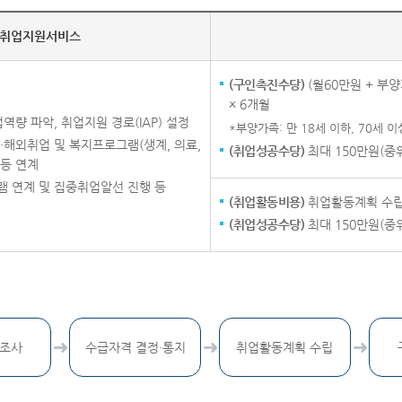
취업지원서비스
(구인촉진수당)
(월60만원 + 부양
× 6개월
역량 파악, 취업지원 경로(IAP) 설정
*부양가족: 만 18세 이하, 70세 
·해외취업 및 복지프로그램(생계, 의료,
(취업성공수당)
최대 150만원(중
 등 연계
 연계 및 집중취업알선 진행 등
(취업활동비용)
취업활동계획 수립 
(취업성공수당)
최대 150만원(중
 조사
수급자격 결정·통지
취업활동계획 수립