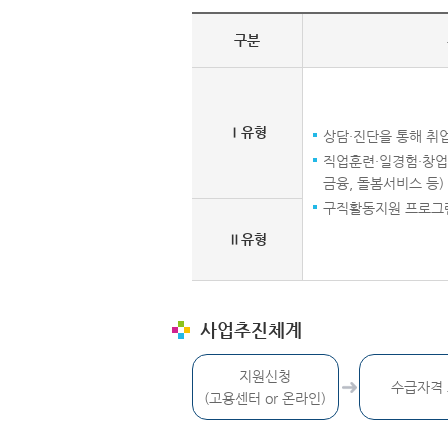
구분
Ⅰ유형
상담·진단을 통해 취업
직업훈련·일경험·창업
금융, 돌봄서비스 등)
구직활동지원 프로그램
Ⅱ유형
사업추진체계
지원신청
수급자격
(고용센터 or 온라인)