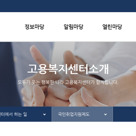
본문내용 바로가기
하단메뉴 가기
서식자료실
행사일정
자주하는 질문
채용정보
공지사항
질문하기
고용복지센터소개
인재정보
칭찬하기
모두가 웃는 행복한 나라 고용복지센터가 함께합니다.
관련사이트
불친절 신고하기
센터에서 하는 일
국민취업지원제도