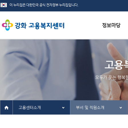
서식자료실
채용정보
고용
인재정보
모두가 웃는 행복
관련사이트
고용센터소개
부서 및 직원소개