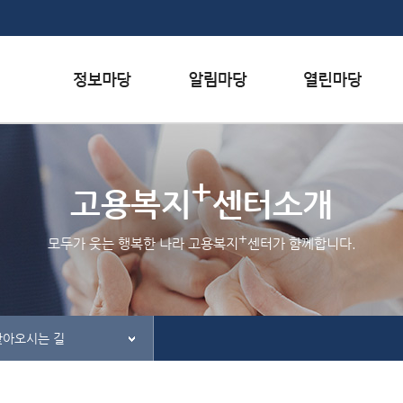
본문내용 바로가기
하단메뉴 가기
서식자료실
행사일정
자주하는 질문
+
채용정보
공지사항
질문하기
고용복지
센터소개
인재정보
홍보/보도자료실
칭찬하기
+
모두가 웃는 행복한 나라 고용복지
센터가 함께합니다.
관련사이트
간행물
불친절 신고하기
찾아오시는 길