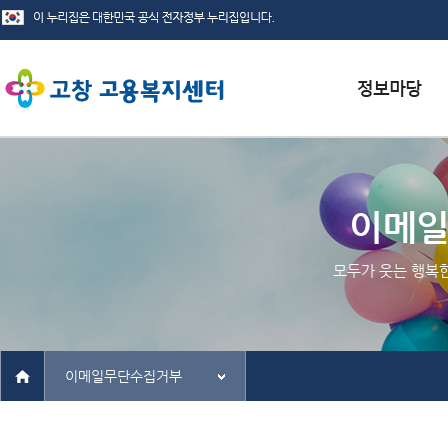
서식자료실
채용정보
이메
인재정보
모두가 웃는 행복
관련사이트
이메일무단수집거부