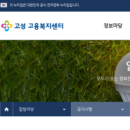
서식자료실
채용정보
인재정보
모두가 웃는 행복
관련사이트
알림마당
공지사항