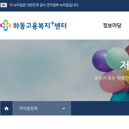
서식자료실
채용정보
인재정보
모두가 웃는 행복한
관련사이트
저작권정책