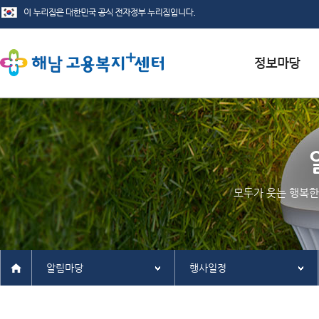
서식자료실
채용정보
인재정보
모두가 웃는 행복한
관련사이트
알림마당
행사일정