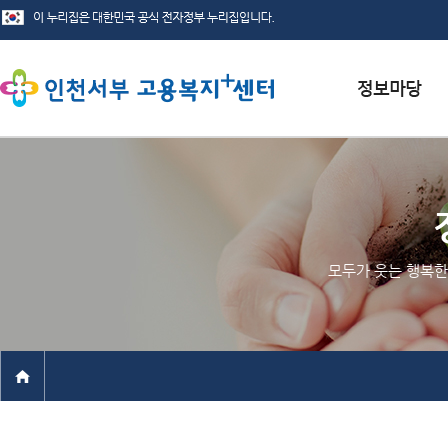
서식자료실
채용정보
인재정보
모두가 웃는 행복한
관련사이트