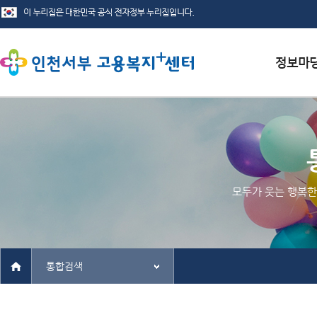
서식자료
채용정보
인재정보
모두가 웃는 행복한
관련사이
통합검색