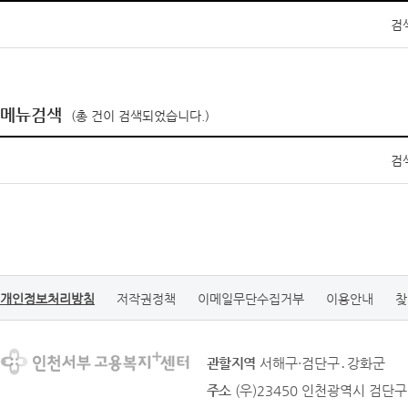
검
메뉴검색
(총
건이 검색되었습니다.)
검
개인정보처리방침
저작권정책
이메일무단수집거부
이용안내
찾
관할지역
서해구·검단구․강화군
주소
(우)23450 인천광역시 검단구