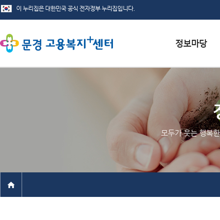
서식자료실
채용정보
인재정보
모두가 웃는 행복한
관련사이트