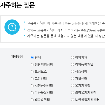
자주하는 질문
+
고용복지
센터에 자주 올라오는 질문을 쉽게 이해하실 
+
질의는 고용복지
센터에서 이루어지는 주요업무로 구분하였
자주하는 질문을 통해 해결되지 않는 내용이 있을 시 상단
검색조건
전체
취업지원
집단직업상담
직업능력개발
모성보호
심층상담
고용센터
자활센터
서민금융센터
복지지원팀
무한돌봄센터
희망복지지원단
법률홈닥터
노인취업지원센터