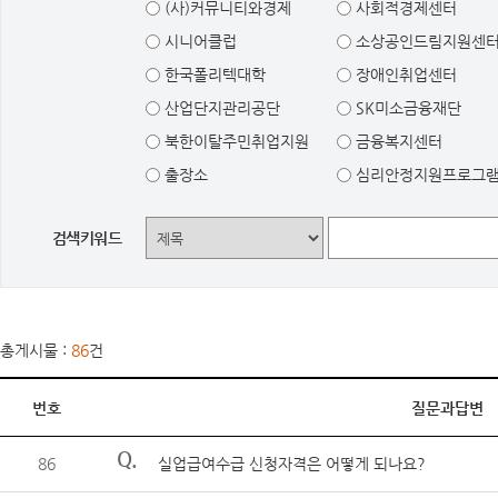
(사)커뮤니티와경제
사회적경제센터
시니어클럽
소상공인드림지원센
한국폴리텍대학
장애인취업센터
산업단지관리공단
SK미소금융재단
북한이탈주민취업지원
금융복지센터
출장소
심리안정지원프로그
검색키워드
총게시물 :
86
건
번호
질문과답변
Q.
86
실업급여수급 신청자격은 어떻게 되나요?