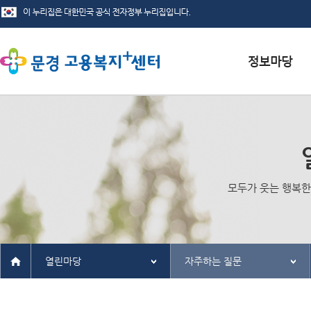
서식자료실
채용정보
인재정보
모두가 웃는 행복한
관련사이트
열린마당
자주하는 질문