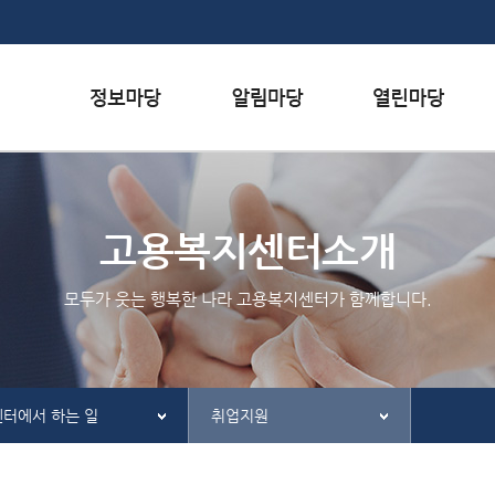
본문내용 바로가기
하단메뉴 가기
서식자료실
행사일정
자주하는 질문
채용정보
공지사항
질문하기
고용복지센터소개
인재정보
칭찬하기
모두가 웃는 행복한 나라 고용복지센터가 함께합니다.
관련사이트
불친절 신고하기
센터에서 하는 일
취업지원