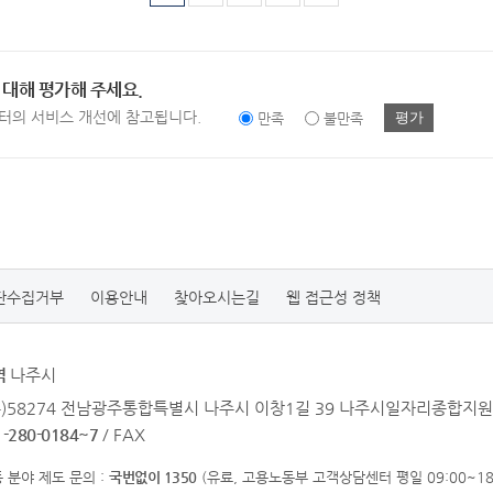
 대해 평가해 주세요.
터의 서비스 개선에 참고됩니다.
평가
만족
불만족
단수집거부
이용안내
찾아오시는길
웹 접근성 정책
역
나주시
우)58274 전남광주통합특별시 나주시 이창1길 39 나주시일자리종합지원
1-280-0184~7
/ FAX
 분야 제도 문의 :
국번없이 1350
(유료, 고용노동부 고객상담센터 평일 09:00~18: