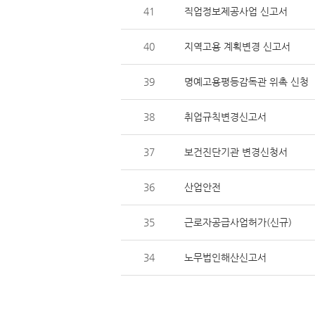
41
직업정보제공사업 신고서
40
지역고용 계획변경 신고서
39
명예고용평등감독관 위촉 신청
38
취업규칙변경신고서
37
보건진단기관 변경신청서
36
산업안전
35
근로자공급사업허가(신규)
34
노무법인해산신고서