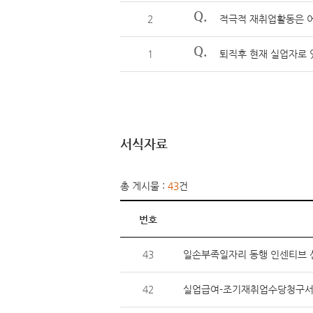
Q.
2
적극적 재취업활동은 어
Q.
1
퇴직후 현재 실업자로 
서식자료
총 게시물 :
43
건
번호
43
일손부족일자리 동행 인센티브
42
실업급여-조기재취업수당청구서