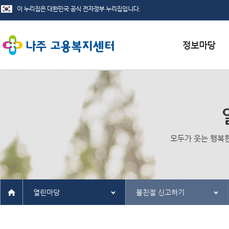
서식자료실
채용정보
인재정보
모두가 웃는 행복
관련사이트
열린마당
불친절 신고하기