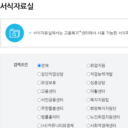
서식자료실
+
서식자료실에서는 고용복지
센터에서 사용 가능한 서식
검색조건
전체
취업지원
집단직업상담
직업능력개발
모성보호
심층상담
고용센터
자활센터
서민금융센터
복지지원팀
무한돌봄센터
희망복지지원단
법률홈닥터
노인취업지원센터
(사)커뮤니티와경제
사회적경제센터