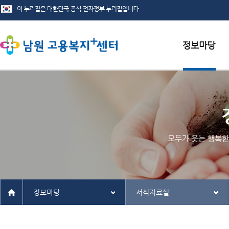
서식자료실
채용정보
인재정보
모두가 웃는 행복한
관련사이트
정보마당
서식자료실