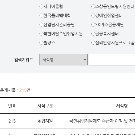
시니어클럽
소상공인드림지원센터
한국폴리텍대학
장애인취업센터
산업단지관리공단
SK미소금융재단
북한이탈주민취업지원
금융복지센터
출장소
심리안정지원프로그램
검색키워드
총게시물 :
215
건
번호
서식구분
서식명
215
취업지원
국민취업지원제도 수급자 이직 및 전