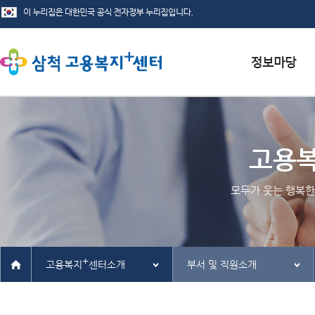
서식자료실
채용정보
고용
인재정보
모두가 웃는 행복한
관련사이트
+
고용복지
센터소개
부서 및 직원소개