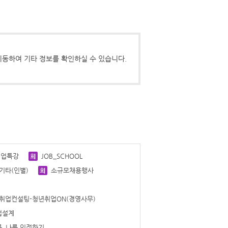
동하여 기타 정보를 확인하실 수 있습니다.
취업특강
JOB_SCHOOL
기타(인별)
소규모채용행사
 취업컨설팅-청년취업ON(경영사무)
업설계
_나를 인정하기