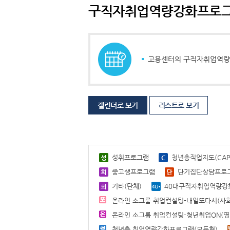
구직자취업역량강화프로
고용센터의 구직자취업역량강
캘린더로 보기
리스트로 보기
성취프로그램
청년층직업지도(CAP+
중고생프로그램
단기집단상담프로
기타(단체)
40대구직자취업역량강화
온라인 소그룹 취업컨설팅-내일또다시(사회
온라인 소그룹 취업컨설팅-청년취업ON(영
청년층 취업역량강화프로그램(모듈형)