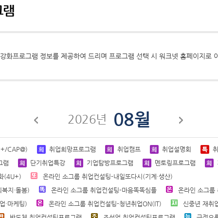
그램
화프로그램 정보를 제공하여 드리며 프로그램 선택 시 워크넷 홈페이지로 이
08월
2026년
/CAP@)
취업희망프로그램
취업캠프
취업설명회
그램
단기취업특강
기업탐방프로그램
멘토링프로그램
(4U+)
온라인 소그룹 취업컨설팅-내일또다시(기계·생산)
복지·돌봄)
온라인 소그룹 취업컨설팅-마음똑똑심플
온라인 소그룹
업·마케팅)
온라인 소그룹 취업컨설팅-청년취업ON(IT)
신중년 재취
반도체 취업컨설팅프로그램
조선업 취업컨설팅프로그램
긍정오름