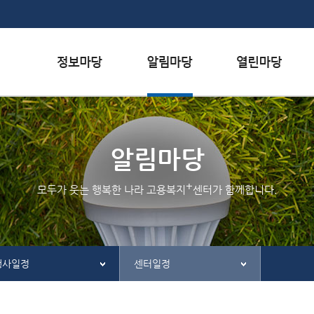
본문내용 바로가기
하단메뉴 가기
서식자료실
행사일정
자주하는 질문
채용정보
공지사항
질문하기
알림마당
인재정보
홍보/보도자료실
칭찬하기
+
모두가 웃는 행복한 나라 고용복지
센터가 함께합니다.
관련사이트
불친절 신고하기
행사일정
센터일정