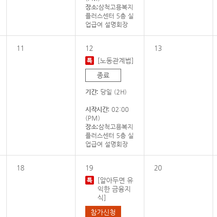
장소:
삼척고용복지
플러스센터 5층 실
업급여 설명회장
11
12
13
[노동관계법]
종료
기간:
당일 (2H)
시작시간:
02:00
(PM)
장소:
삼척고용복지
플러스센터 5층 실
업급여 설명회장
18
19
20
[알아두면 유
익한 금융지
식]
참가신청