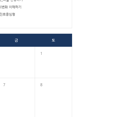
리변화 이해하기
_진로중심형
금
토
1
7
8