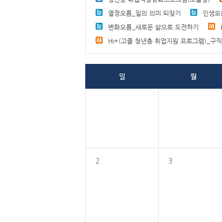
열정오름_일의 의미 되찾기
인생오
변화오름_새로운 삶으로 도전하기
Hi+(고졸 청년층 취업지원 프로그램)_구
일
월
2
3