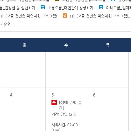
름_건강한 삶 실천하기
소통오름_대인관계 향상하기
미래오름_일자
Hi+(고졸 청년층 취업지원 프로그램)
Hi+(고졸 청년층 취업지원 프로그램)
직기술형
화
수
목
4
5
6
[생애 경력 설
계]
기간:
당일 (2H)
시작시간:
02:00
(PM)